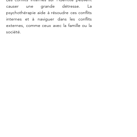
causer une grande détresse. La 
psychothérapie aide à résoudre ces conflits 
internes et à naviguer dans les conflits 
externes, comme ceux avec la famille ou la 
société.
En résumé, accompagner les 
questionnements identitaires en 
psychothérapie est essentiel pour offrir un 
soutien émotionnel et psychologique, 
réduire la détresse, favoriser la 
compréhension de soi et l'acceptation, 
améliorer les relations, et promouvoir une 
vie authentique et épanouissante. La 
psychothérapie aide les individus à naviguer 
dans les complexités de leur identité, à 
affronter les défis associés, et à développer 
une vision cohérente et positive d'eux-
mêmes.